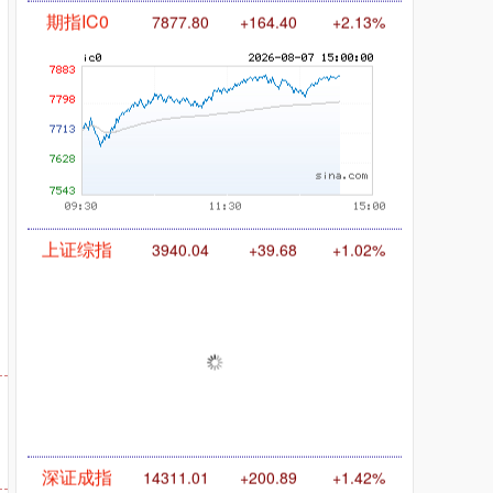
期指IC0
7877.80
+164.40
+2.13%
上证综指
3940.04
+39.68
+1.02%