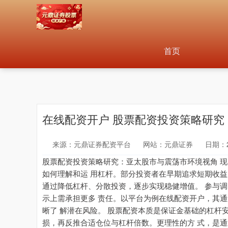
首页
在线配资开户 股票配资投资策略研究：
来源：元鼎证券配资平台
网站：元鼎证券
日期：20
股票配资投资策略研究：亚太股市与震荡市环境视角 
如何理解和运 用杠杆。部分投资者在早期追求短期收益
通过降低杠杆、分散投资，逐步实现稳健增值。 参与调
示上需承担更多 责任。以平台为例在线配资开户，其
晰了 解潜在风险。 股票配资本质是保证金基础的杠杆
损，再反推合适仓位与杠杆倍数。更理性的方 式，是通