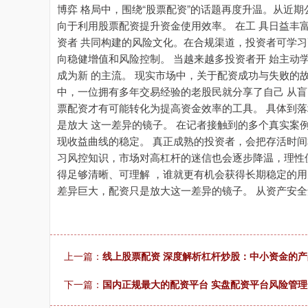
博弈 格局中，围绕“股票配资”的话题再度升温。从近
向于利用股票配资提升资金使用效率。 在工 具日益丰
资者 共同构建的风险文化。在合规渠道，投资者可学习
向稳健增值和风险控制。 当越来越多投资者开 始主动
成为新 的主流。 现实市场中，关于配资成功与失败的
中，一位拥有多年交易经验的老股民就分享了自己 从盲
票配资才有可能转化为提高资金效率的工具。 具体到
是放大 这一差异的镜子。 在记者接触到的多个真实案
现收益曲线的稳定。 真正成熟的投资者，会把存活时间
习风控知识，市场对高杠杆的迷信也会逐步降温，理性使
得足够清晰、可理解 ，谁就更有机会获得长期稳定的用
差异巨大，配资只是放大这一差异的镜子。 从资产安
上一篇：
线上股票配资 深度解析杠杆炒股：中小资金的产品
下一篇：
国内正规最大的配资平台 实盘配资平台风险管理全