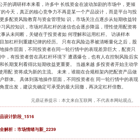
期公开的调研样本来看，许多中 长线资金在波动加剧的市场中，更倾
富的今天，真正的核心竞争力不再是某一个产品设计，而是平台与投
更多配资风险教育与资金管理知 识，市场关注点逐步从短期收益转
学习风控知识，市场对高杠杆的迷信也会逐步降温，理性使用配资将
故事从未间断，关键在于投资者如 何理解和运用杠杆。 访谈样本
目加杠杆到重建纪律的经历。 只有在风险边界被清晰量化之后，股
落地操作层面，不同投资者在同一轮行情中的表现差异巨大，配资只
例中，有投资者曾在高杠杆环境下 遭遇爆仓，也有人在控制风险后实
和长期复利看得比短期收益更重要。 当越来越 多投资者开始主动学
用配 资将成为新的主流。 未来，谁能在合规框架内把配资产品做
户群体。 具体到落地操作层面，不同投资者在 同一轮行情中的表现
全角度出发，建议先确定可承受的最大回撤，再决定杠杆倍数。
元鼎证券提示：本文来自互联网，不代表本网站观点。
设计阶段_1516
解析：市场情绪与新_2239