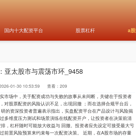
国内十大配资平台
股票杠杆
a
亚太股市与震荡市环_9458
26-01-30 10:53:59
查看：209
现实市场中，关于配资成功与失败的故事从未间断，关键在于投资者
，对股票配资的风险认识不足，出现回撤 ；而在选择合规平台后，
 研的资深投资者普遍表示指出，实盘配资平台在产品设计与风险揭
通过多维度压力测试和场景演练在线配资开户，让投资者在决策前清
安排，杠杆随时可能放大收益与 回撤。投资者应先设定可接受最大亏
过前置风险预算来约束每一次配资决策。 近期，在A股市场的存量